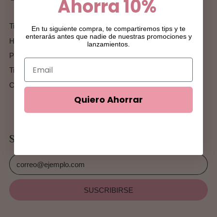
Ahorra
10%
Tienda
Términos y Condiciones
En tu siguiente compra, te compartiremos tips y te
enterarás antes que nadie de nuestras promociones y
Historia
Política de privacidad
lanzamientos.
Preguntas Frecuentes
Política de devolución y
cambio
Tips
Política de cancelación
Contáctanos
Política de envío
Quiero Ahorrar
Cumplimiento y regulación
Suscríbete a nuestro newsletter
Dirección de correo electrónico
SUSCRIBIRSE