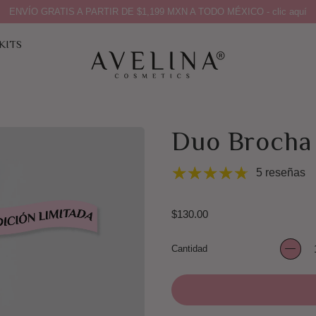
ENVÍO GRATIS A PARTIR DE $1,199 MXN A TODO MÉXICO - clic aquí
KITS
Duo Brocha
5 reseñas
Precio habitual
$130.00
Cantidad