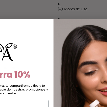
Modos de Uso
Información de envío
Métodos de pago
 OPINIONES
rra
10%
4
ra, te compartiremos tips y te
1
adie de nuestras promociones y
nzamientos.
0
0