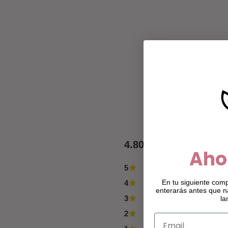
4.80
5
Aho
★
5
★
En tu siguiente comp
4
enterarás antes que n
★
3
la
★
2