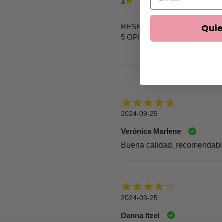
★
1
Quie
RESEÑAS
5 OPINIONES
2024-09-25
Verónica Marlene
Buena calidad, recomendab
2024-03-25
Danna Itzel