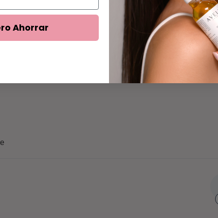
0
ro Ahorrar
Reviews
le