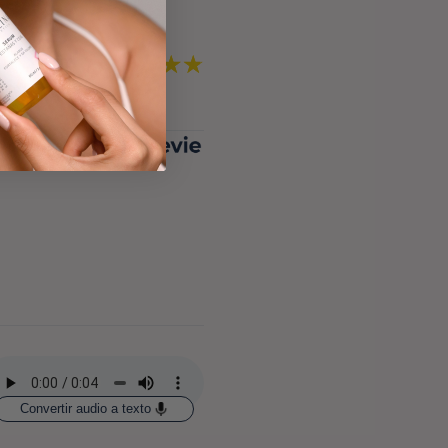
4.80
 por Whatsapp by
Convertir audio a texto