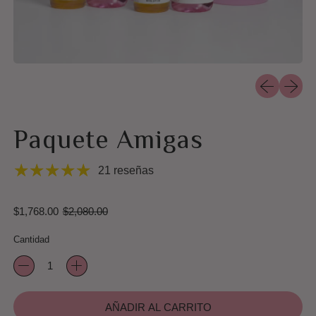
Diapositiva a
Siguient
Paquete Amigas
21 reseñas
Precio de venta
Precio habitual
$1,768.00
$2,080.00
Cantidad
AÑADIR AL CARRITO