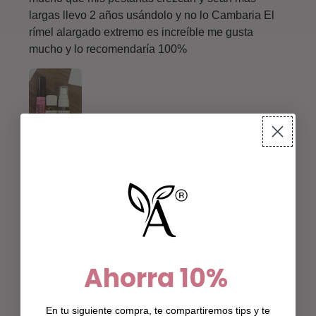
largas llevo 2 años usándolo y no lo Cambaria El
rímel alargado extremo es increíble me gusta
mucho y lo recomendaría 100%
2025-10-15
Alexia
Excelente producto me ha sorprendido bastante
Ahorra
10%
aún espero unos meses más para ver más
resultados
En tu siguiente compra, te compartiremos tips y te