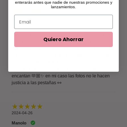
enterarás antes que nadie de nuestras promociones y
lanzamientos.
2024-08-28
Dennise
Buenos días, compré por primera vez el producto
Quiero Ahorrar
en 2022 y desde ahí tuve una adicción jaja por
tener las pestañas largas. El serum increíble, el
agua de rosas me ayuda mucho tanto en clima frío
o caliente para hidratar la piel, tengo el pad
desmaquillante y el rizador todos los productos me
encantan 🫶🏼✨ en mi caso las fotos no le hacen
justicia a las pestañas 👀
2024-04-26
Manolo